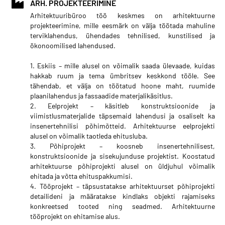
ARH. PROJEKTEERIMINE
Arhitektuuribüroo töö keskmes on arhitektuurne
projekteerimine, mille eesmärk on välja töötada mahuline
terviklahendus, ühendades tehnilised, kunstilised ja
ökonoomilised lahendused.
1. Eskiis – mille alusel on võimalik saada ülevaade, kuidas
hakkab ruum ja tema ümbritsev keskkond tööle. See
tähendab, et välja on töötatud hoone maht, ruumide
plaanilahendus ja fassaadide materjalikäsitlus.
2. Eelprojekt – käsitleb konstruktsioonide ja
viimistlusmaterjalide täpsemaid lahendusi ja osaliselt ka
insenertehnilisi põhimõtteid. Arhitektuurse eelprojekti
alusel on võimalik taotleda ehitusluba.
3. Põhiprojekt – koosneb insenertehnilisest,
konstruktsioonide ja sisekujunduse projektist. Koostatud
arhitektuurse põhiprojekti alusel on üldjuhul võimalik
ehitada ja võtta ehituspakkumisi.
4. Tööprojekt – täpsustatakse arhitektuurset põhiprojekti
detailideni ja määratakse kindlaks objekti rajamiseks
konkreetsed tooted ning seadmed. Arhitektuurne
tööprojekt on ehitamise alus.