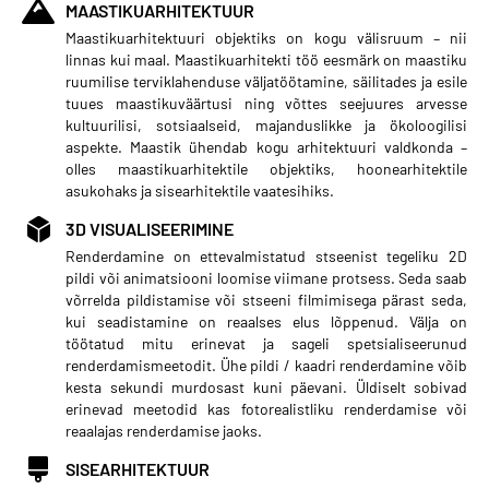
MAASTIKUARHITEKTUUR
Maastikuarhitektuuri objektiks on kogu välisruum – nii
linnas kui maal. Maastikuarhitekti töö eesmärk on maastiku
ruumilise terviklahenduse väljatöötamine, säilitades ja esile
tuues maastikuväärtusi ning võttes seejuures arvesse
kultuurilisi, sotsiaalseid, majanduslikke ja ökoloogilisi
aspekte. Maastik ühendab kogu arhitektuuri valdkonda –
olles maastikuarhitektile objektiks, hoonearhitektile
asukohaks ja sisearhitektile vaatesihiks.
3D VISUALISEERIMINE
Renderdamine on ettevalmistatud stseenist tegeliku 2D
pildi või animatsiooni loomise viimane protsess. Seda saab
võrrelda pildistamise või stseeni filmimisega pärast seda,
kui seadistamine on reaalses elus lõppenud. Välja on
töötatud mitu erinevat ja sageli spetsialiseerunud
renderdamismeetodit. Ühe pildi / kaadri renderdamine võib
kesta sekundi murdosast kuni päevani. Üldiselt sobivad
erinevad meetodid kas fotorealistliku renderdamise või
reaalajas renderdamise jaoks.
SISEARHITEKTUUR