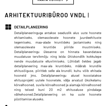
ARHITEKTUURIBÜROO VNDL
DETAILPLANEERING
Detailplaneeringuga antakse seaduslik alus uute hoonete
ehitamiseks, olemasolevate hoonete juurdeehituste
tegemiseks, maa-alade kruntideks jaotamiseks ning
olemasolevate kruntide piiride muutmiseks.
Detailplaneeringu ülesanne on hinnata kavandatava
muudatuse tervikmõju ning leida ühiskondlik kokkulepe
nende muudatuste elluviimiseks. Lühidalt öeldes jagab
detailplaneering maa-ala kruntideks, määrab krundile
ehitusõiguse, piiritleb selle ala krundil, kuhu võib ehitada
hooneid jms. Detailplaneeringu alusel koostatakse
ehitusprojekt uutele hoonetele, välja arvatud üksikelamu
kõrvalhooned, suvila kõrvalhooned ja aiamaja kõrvalhooned
ning teised kuni 20 m2 ehitusaluse pindalaga
väikehooned.Detailplaneering on ka uute hoonete
püstitamise aluseks.