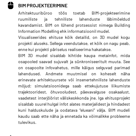
BIM PROJEKTEERIMINE
Arhitektuuribüroo töös toetab BIM-projekteerimine
ruumiliste ja tehniliste lahenduste läbimõeldud
kavandamist. BIM on lühend protsessist nimega Building
Information Modelling ehk informatsioonil mudel.
Visualiseerides ehituse kõik detailid, on 3D mudel kogu
projekti aluseks. Sellega veendutakse, et kõik on nagu peab,
enne kui projekti päriselus realiseerima hakatakse.
BIM 3D mudel sisaldab kihtide kaupa metainfot, mida
osapooled saavad sujuvalt ja sünkroniseeritult muuta. See
on osapoolte infovahetus, mille käigus selguvad parimad
lahendused. Andmete muutmisel on koheselt näha
erinevate arhitektuursete või insenertehniliste lahenduste
mõjud; simulatsioonidega saab ettekujutuse liikumiste
trajektooridest, õhuvooludest, päevavalguse osakaalust,
vaadetest interjöörist väliskeskkonda jne. Iga ehitusprojekt
sisaldab suurel hulgal infot alates materjalidest ja hindadest
kuni halduskulude ja oodatava “elueani” välja. BIM mudeli
kaudu saab ette näha ja ennetada ka võimalikke probleeme
tulevikus.