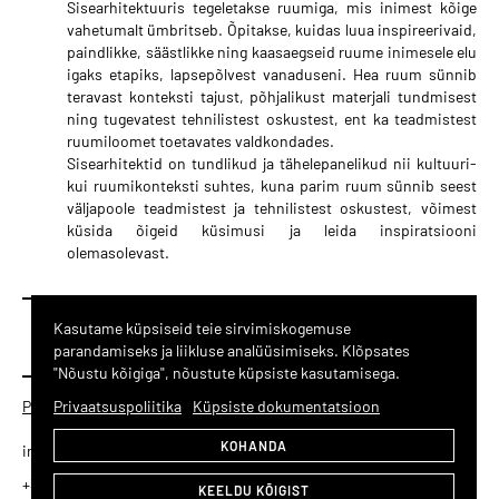
Sisearhitektuuris tegeletakse ruumiga, mis inimest kõige
vahetumalt ümbritseb. Õpitakse, kuidas luua inspireerivaid,
paindlikke, säästlikke ning kaasaegseid ruume inimesele elu
igaks etapiks, lapsepõlvest vanaduseni. Hea ruum sünnib
teravast konteksti tajust, põhjalikust materjali tundmisest
ning tugevatest tehnilistest oskustest, ent ka teadmistest
ruumiloomet toetavates valdkondades.
Sisearhitektid on tundlikud ja tähelepanelikud nii kultuuri-
kui ruumikonteksti suhtes, kuna parim ruum sünnib seest
väljapoole teadmistest ja tehnilistest oskustest, võimest
küsida õigeid küsimusi ja leida inspiratsiooni
olemasolevast.
Kasutame küpsiseid teie sirvimiskogemuse
MEELDIB MEIE TÖÖ
VÕTA ÜHENDUST
parandamiseks ja liikluse analüüsimiseks. Klõpsates
"Nõustu kõigiga", nõustute küpsiste kasutamisega.
Privaatsuspoliitika
Küpsiste seaded
Privaatsuspoliitika
Küpsiste dokumentatsioon
KOHANDA
info@vndl.ee
+372 5332 5060
KEELDU KÕIGIST